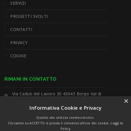
SERVIZI
PROGETTI SVOLTI
CONTATTI
PRIVACY
COOKIE
RIMANI IN CONTATTO
Via Caduti del Lavoro 30 43043 Borgo Val di
×
Taro (Pr)
Informativa Cookie e Privacy
+39 0525 90451
Questo sito utilizza cookies tecnici.
Cliccando su ACCETTO si presta il consenso all'uso dei cookie.
Leggi la
info@elettrotecnica-bertani.it
Policy