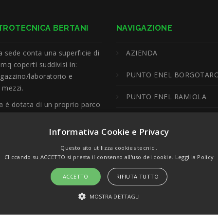
TROTECNICA BERTANI
NAVIGAZIONE
a sede conta una superficie di
AZIENDA
mq coperti suddivisi in:
PUNTO ENEL BORGOTAR
agazzino/laboratorio e
 mezzi.
PUNTO ENEL RAMIOLA
a è dotata di un proprio parco
, di autocarro con gru, di
SERVIZI
 mobile con braccio di 20 mt. e
Informativa Cookie e Privacy
la necessaria attrezzatura per
PROGETTI SVOLTI
Questo sito utilizza cookies tecnici.
mento dell'attività in costante
Cliccando su ACCETTO si presta il consenso all'uso dei cookie.
Leggi la Policy
CONTATTI
ia.
ACCETTO
RIFIUTA TUTTO
PRIVACY
MOSTRA DETTAGLI
COOKIE
STRETTAMENTE NECESSARI E STATISTICHE