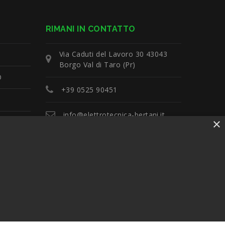
RIMANI IN CONTATTO
Via Caduti del Lavoro 30 43043
Borgo Val di Taro (Pr)
O
+39 0525 90451
info@elettrotecnica-bertani.it
×