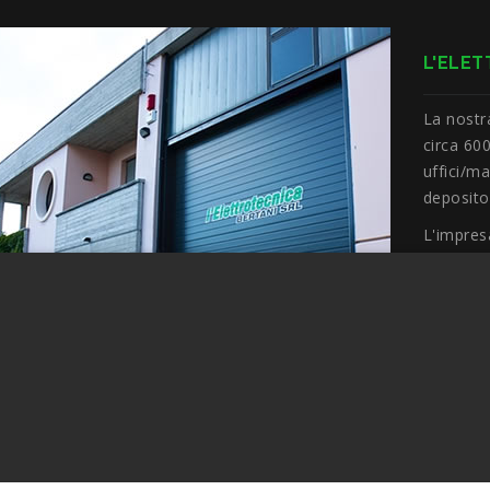
L'ELET
La nostr
circa 600
uffici/m
deposito
L'impres
macchine
cestello
di tutta 
lo svolgi
autonom