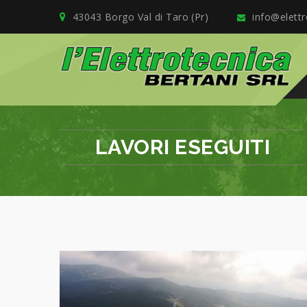
43043 Borgo Val di Taro (Pr)
info@elettro
LAVORI ESEGUITI